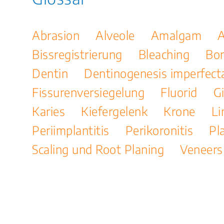
Abrasion
Alveole
Amalgam
A
Bissregistrierung
Bleaching
Bo
Dentin
Dentinogenesis imperfect
Fissurenversiegelung
Fluorid
G
Karies
Kiefergelenk
Krone
Li
Periimplantitis
Perikoronitis
Pl
Scaling und Root Planing
Veneers