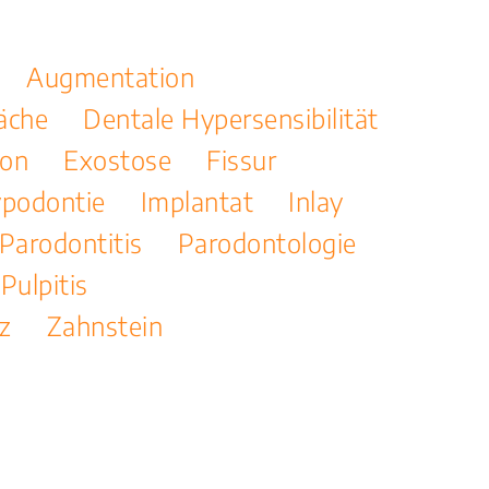
Augmentation
äche
Dentale Hypersensibilität
ion
Exostose
Fissur
podontie
Implantat
Inlay
Parodontitis
Parodontologie
Pulpitis
z
Zahnstein