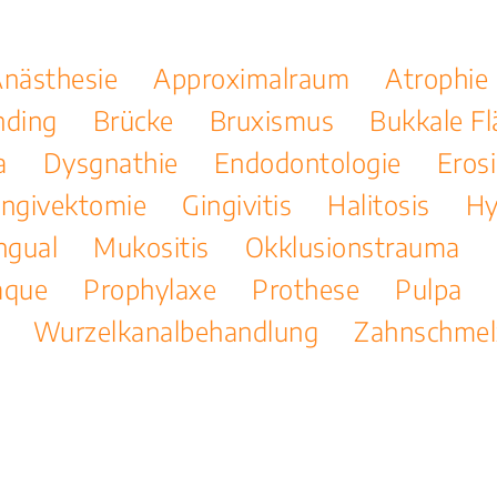
nästhesie
Approximalraum
Atrophie
nding
Brücke
Bruxismus
Bukkale Fl
a
Dysgnathie
Endodontologie
Eros
ingivektomie
Gingivitis
Halitosis
Hy
ngual
Mukositis
Okklusionstrauma
aque
Prophylaxe
Prothese
Pulpa
Wurzelkanalbehandlung
Zahnschmel