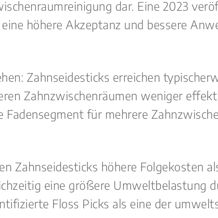
schenraumreinigung dar. Eine 2023 veröffe
n eine höhere Akzeptanz und bessere Anw
ehen: Zahnseidesticks erreichen typischer
ßeren Zahnzwischenräumen weniger effekti
e Fadensegment für mehrere Zahnzwische
chen Zahnseidesticks höhere Folgekosten 
ichzeitig eine größere Umweltbelastung du
tifizierte Floss Picks als eine der umwelt