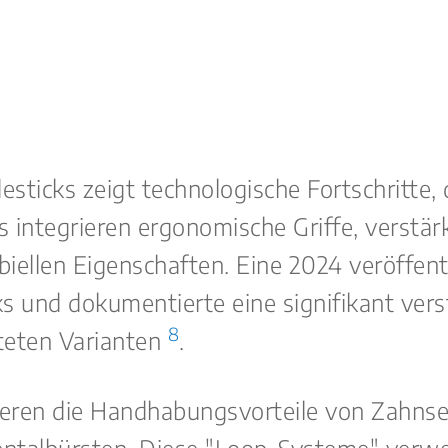
ticks zeigt technologische Fortschritte, d
 integrieren ergonomische Griffe, verstä
ellen Eigenschaften. Eine 2024 veröffent
ks und dokumentierte eine signifikant ver
8
hteten Varianten
.
eren die Handhabungsvorteile von Zahnsei
dentalbürsten. Diese "Loop-Systeme" verwe