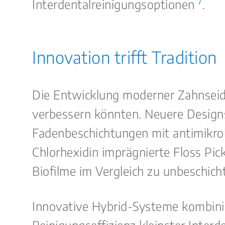
7
Interdentalreinigungsoptionen
.
Innovation trifft Tradition
Die Entwicklung moderner Zahnseides
verbessern könnten. Neuere Designs
Fadenbeschichtungen mit antimikrobi
Chlorhexidin imprägnierte Floss Pic
Biofilme im Vergleich zu unbeschic
Innovative Hybrid-Systeme kombini
Reinigungseffizienz kleinster Inter