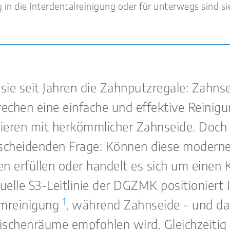
g in die Interdentalreinigung oder für unterwegs sind si
e seit Jahren die Zahnputzregale: Zahnsei
rechen eine einfache und effektive Rein
eren mit herkömmlicher Zahnseide. Doch w
scheidenden Frage: Können diese modernen
en erfüllen oder handelt es sich um eine
elle S3-Leitlinie der DGZMK positioniert I
1
umreinigung
, während Zahnseide - und da
Zwischenräume empfohlen wird. Gleichzeitig