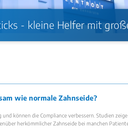
icks - kleine Helfer mit gro
ksam wie normale Zahnseide?
 und können die Compliance verbessern. Studien zeige
genüber herkömmlicher Zahnseide bei manchen Patiente