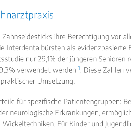
ahnarztpraxis
s Zahnseidesticks ihre Berechtigung vor a
 Interdentalbürsten als evidenzbasierte E
studie nur 29,1% der jüngeren Senioren r
1
19,3% verwendet werden
. Diese Zahlen v
 praktischer Umsetzung.
teile für spezifische Patientengruppen: B
der neurologische Erkrankungen, ermöglich
Wickeltechniken. Für Kinder und Jugendlic