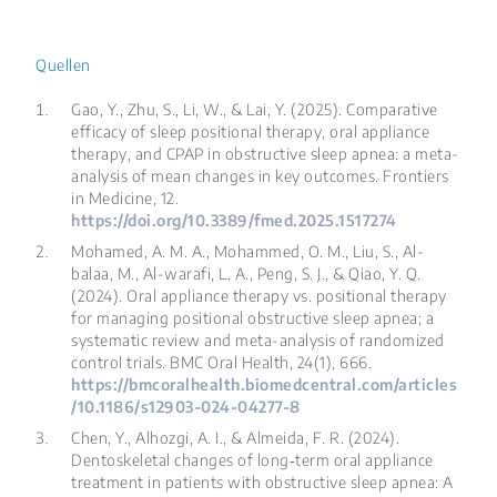
Quellen
Gao, Y., Zhu, S., Li, W., & Lai, Y. (2025). Comparative
efficacy of sleep positional therapy, oral appliance
therapy, and CPAP in obstructive sleep apnea: a meta-
analysis of mean changes in key outcomes.
Frontiers
in Medicine
, 12.
https://doi.org/10.3389/fmed.2025.1517274
Mohamed, A. M. A., Mohammed, O. M., Liu, S., Al-
balaa, M., Al-warafi, L. A., Peng, S. J., & Qiao, Y. Q.
(2024). Oral appliance therapy vs. positional therapy
for managing positional obstructive sleep apnea; a
systematic review and meta-analysis of randomized
control trials.
BMC Oral Health
, 24(1), 666.
https://bmcoralhealth.biomedcentral.com/articles
/10.1186/s12903-024-04277-8
Chen, Y., Alhozgi, A. I., & Almeida, F. R. (2024).
Dentoskeletal changes of long‐term oral appliance
treatment in patients with obstructive sleep apnea: A