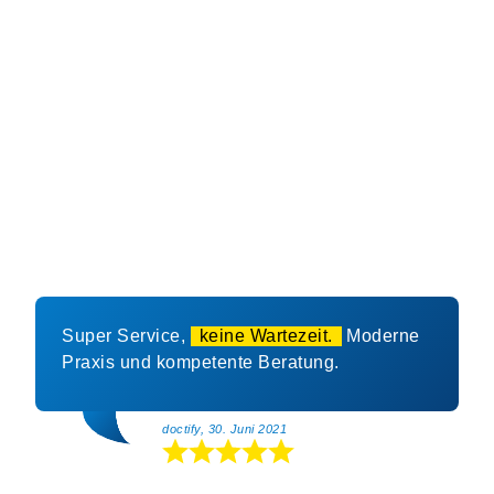
wurde)
[Studie zur Wirksamkeit von Mundspülungen]. (April
2025). [Titel der Studie]. [Journal, Band, Seiten
oder DOI]. (Platzhalter, da genaue Studie nicht
identifiziert wurde)
Super Service,
keine Wartezeit.
Moderne
Praxis und kompetente Beratung.
doctify, 30. Juni 2021