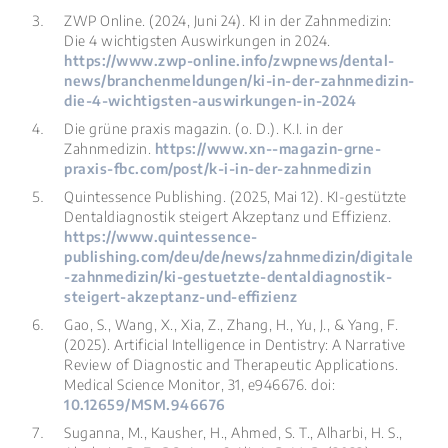
ZWP Online. (2024, Juni 24).
KI in der Zahnmedizin:
Die 4 wichtigsten Auswirkungen in 2024
.
https://www.zwp-online.info/zwpnews/dental-
news/branchenmeldungen/ki-in-der-zahnmedizin-
die-4-wichtigsten-auswirkungen-in-2024
Die grüne praxis magazin. (o. D.).
K.I. in der
Zahnmedizin
.
https://www.xn--magazin-grne-
praxis-fbc.com/post/k-i-in-der-zahnmedizin
Quintessence Publishing. (2025, Mai 12).
KI-gestützte
Dentaldiagnostik steigert Akzeptanz und Effizienz
.
https://www.quintessence-
publishing.com/deu/de/news/zahnmedizin/digitale
-zahnmedizin/ki-gestuetzte-dentaldiagnostik-
steigert-akzeptanz-und-effizienz
Gao, S., Wang, X., Xia, Z., Zhang, H., Yu, J., & Yang, F.
(2025). Artificial Intelligence in Dentistry: A Narrative
Review of Diagnostic and Therapeutic Applications.
Medical Science Monitor, 31
, e946676. doi:
10.12659/MSM.946676
Suganna, M., Kausher, H., Ahmed, S. T., Alharbi, H. S.,