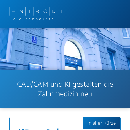
Zum Hauptinhalt springen
Zur Navigation springen
Menü
CAD/CAM und KI gestalten die
Zahnmedizin neu
In aller Kürze