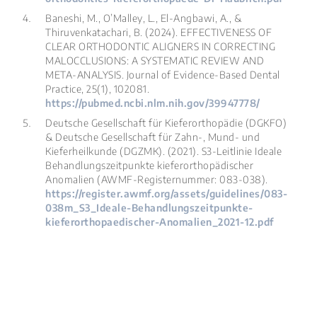
Baneshi, M., O’Malley, L., El-Angbawi, A., &
Thiruvenkatachari, B. (2024). EFFECTIVENESS OF
CLEAR ORTHODONTIC ALIGNERS IN CORRECTING
MALOCCLUSIONS: A SYSTEMATIC REVIEW AND
META-ANALYSIS.
Journal of Evidence-Based Dental
Practice
,
25
(1), 102081.
https://pubmed.ncbi.nlm.nih.gov/39947778/
Deutsche Gesellschaft für Kieferorthopädie (DGKFO)
& Deutsche Gesellschaft für Zahn-, Mund- und
Kieferheilkunde (DGZMK). (2021).
S3-Leitlinie Ideale
Behandlungszeitpunkte kieferorthopädischer
Anomalien
(AWMF-Registernummer: 083-038).
https://register.awmf.org/assets/guidelines/083-
038m_S3_Ideale-Behandlungszeitpunkte-
kieferorthopaedischer-Anomalien_2021-12.pdf