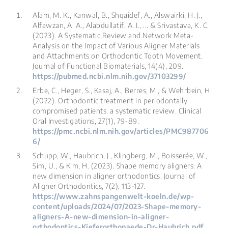
Alam, M. K., Kanwal, B., Shqaidef, A., Alswairki, H. J.,
Alfawzan, A. A., Alabdullatif, A. I., ... & Srivastava, K. C.
(2023). A Systematic Review and Network Meta-
Analysis on the Impact of Various Aligner Materials
and Attachments on Orthodontic Tooth Movement.
Journal of Functional Biomaterials
,
14
(4), 209.
https://pubmed.ncbi.nlm.nih.gov/37103299/
Erbe, C., Heger, S., Kasaj, A., Berres, M., & Wehrbein, H.
(2022). Orthodontic treatment in periodontally
compromised patients: a systematic review.
Clinical
Oral Investigations
,
27
(1), 79-89.
https://pmc.ncbi.nlm.nih.gov/articles/PMC987706
6/
Schupp, W., Haubrich, J., Klingberg, M., Boisserée, W.,
Sim, U., & Kim, H. (2023). Shape memory aligners: A
new dimension in aligner orthodontics.
Journal of
Aligner Orthodontics
,
7
(2), 113-127.
https://www.zahnspangenwelt-koeln.de/wp-
content/uploads/2024/07/2023-Shape-memory-
aligners-A-new-dimension-in-aligner-
orthodontics-Kieferorthopaede-Dr-Haubrich.pdf