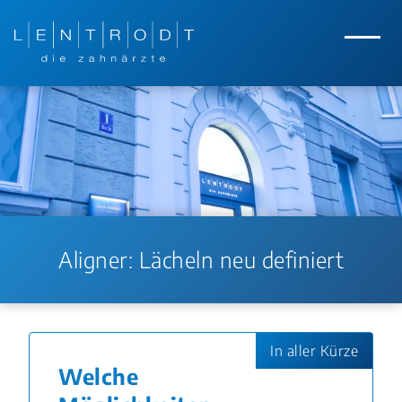
Zum Hauptinhalt springen
Zur Navigation springen
Menü
Aligner: Lächeln neu definiert
In aller Kürze
Welche