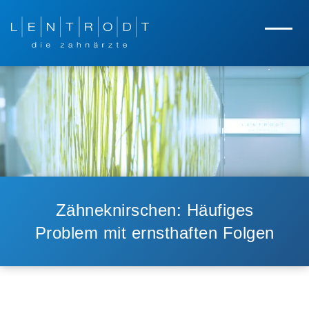
Zum Hauptinhalt springen
Zur Navigation springen
Menü
Zähneknirschen: Häufiges
Problem mit ernsthaften Folgen